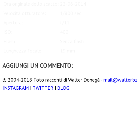
Ora originale dello scatto:
22-06-2014
Velocità otturatore:
1/800 sec
Apertura:
f/11
ISO:
400
Flash:
Senza flash
Lunghezza focale:
19 mm
AGGIUNGI UN COMMENTO:
© 2004-2018 Foto racconti di Walter Donegà -
mail@walter.bz
INSTAGRAM
|
TWITTER
|
BLOG