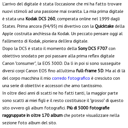
L'arrivo del digitale è stata l'occasione che mi ha fatto trovare
nuovi stimoli ad una passione mai svanita. La mia prima digitale
è stata una
Kodak DCS 260
, comperata online nel 1999 dagli
States. Prima ancora (94/95) mi divertivo con la
Quicktake
della
Apple costruita anch'essa da Kodak. Un peccato pensare oggi al
fallimento di Kodak, pioniera dell'era digitale.
Dopo la DCS è stato il momento della
Sony DCS F707
con
obiettivo snodato per poi passare alla prima reflex digitale
Canon "consumer", la EOS 300D. Da lì in poi si sono susseguite
diversi corpi Canon EOS fino all'ultima
full-frame 5D
. Ma al di là
del corpo macchina il mio
corredo fotografico
è cresciuto con
una serie di obiettivi e accessori che amo tantissimo.
In oltre dieci anni di scatti ne ho fatti tanti, la maggior parte
sono scatti ai miei figli e il resto costituisce il "grosso" di questo
sito ovvero gli album fotografici.
Più di 5000 fotografie
raggruppate in oltre 170 album
che potete visualizzare nella
sezione foto album del sito.