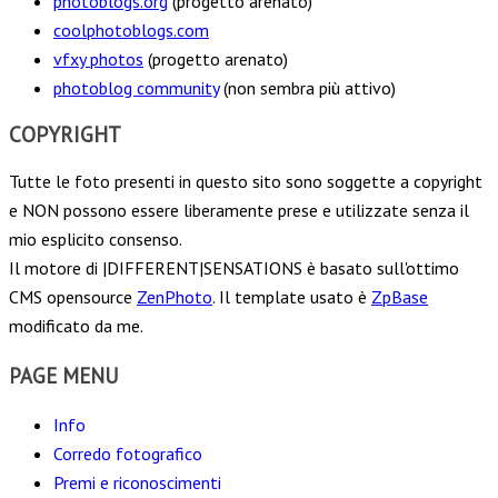
photoblogs.org
(progetto arenato)
coolphotoblogs.com
vfxy photos
(progetto arenato)
photoblog community
(non sembra più attivo)
COPYRIGHT
Tutte le foto presenti in questo sito sono soggette a copyright
e NON possono essere liberamente prese e utilizzate senza il
mio esplicito consenso.
Il motore di |DIFFERENT|SENSATIONS è basato sull'ottimo
CMS opensource
ZenPhoto
. Il template usato è
ZpBase
modificato da me.
PAGE MENU
Info
Corredo fotografico
Premi e riconoscimenti