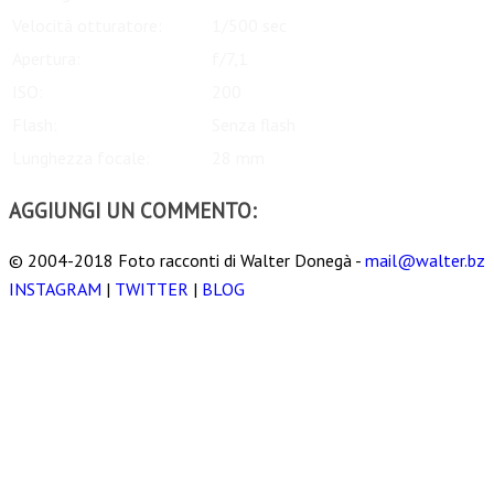
Velocità otturatore:
1/500 sec
Apertura:
f/7,1
ISO:
200
Flash:
Senza flash
Lunghezza focale:
28 mm
AGGIUNGI UN COMMENTO:
© 2004-2018 Foto racconti di Walter Donegà -
mail@walter.bz
INSTAGRAM
|
TWITTER
|
BLOG