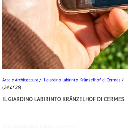
Arte e Architettura
/
Il giardino labirinto Kränzelhof di Cermes
/
(
24 of 29
)
IL GIARDINO LABIRINTO KRÄNZELHOF DI CERMES
Scarica
Ora originale dello scatto:
29-04-2017