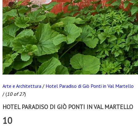
Arte e Architettura
/
Hotel Paradiso di Giò Ponti in Val Martello
/
(
10 of 27
)
HOTEL PARADISO DI GIÒ PONTI IN VAL MARTELLO
10
Scarica