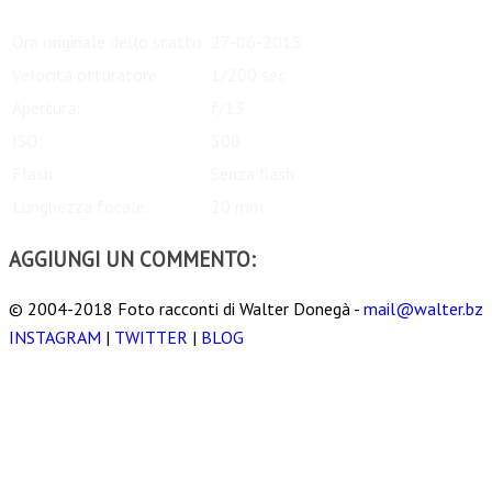
Ora originale dello scatto:
27-06-2015
Velocità otturatore:
1/200 sec
Apertura:
f/13
ISO:
500
Flash:
Senza flash
Lunghezza focale:
20 mm
AGGIUNGI UN COMMENTO:
© 2004-2018 Foto racconti di Walter Donegà -
mail@walter.bz
INSTAGRAM
|
TWITTER
|
BLOG