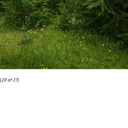
(
20 of 27
)