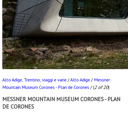
Alto Adige, Trentino, viaggi e varie
/
Alto Adige
/
Messner
Mountain Museum Corones - Plan de Corones
/
(
2 of 20
)
MESSNER MOUNTAIN MUSEUM CORONES - PLAN
DE CORONES
Scarica