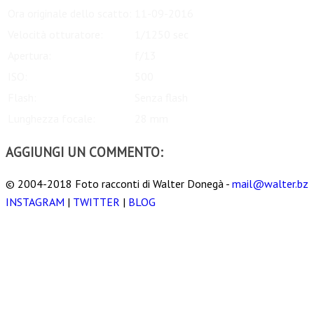
Ora originale dello scatto:
11-09-2016
Velocità otturatore:
1/1250 sec
Apertura:
f/13
ISO:
500
Flash:
Senza flash
Lunghezza focale:
28 mm
AGGIUNGI UN COMMENTO:
© 2004-2018 Foto racconti di Walter Donegà -
mail@walter.bz
INSTAGRAM
|
TWITTER
|
BLOG