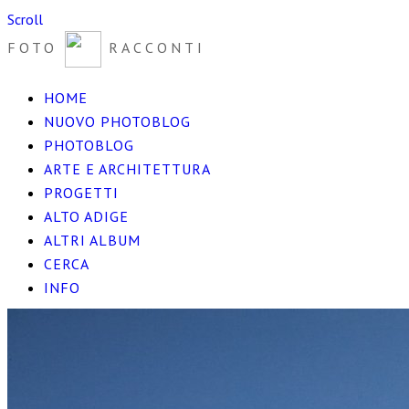
Scroll
FOTO
RACCONTI
HOME
NUOVO PHOTOBLOG
PHOTOBLOG
ARTE E ARCHITETTURA
PROGETTI
ALTO ADIGE
ALTRI ALBUM
CERCA
INFO