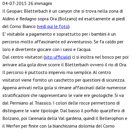
04-07-2015
26 immagini
Il Geoparc Bletterbach è un canyon che si trova nella zona di
Aldino e Redagno sopra Ora (Bolzano) ed esattamente ai piedi
del Corno Bianco (
vedi qui le foto
).
E' visitabile a pagamento e soprattutto per i bambini è un
percorso molto affascinante ed avventuroso. Se fa caldo per
loro è divertente giocare con i sassi e l'acqua.
Dal centro visitatori (
sito ufficiale
) ci si inoltra nel bosco per poi
arrivare alla gola dove scorre il Bletterbach ovvero il rio di Ora.
Il percorso è piuttosto impervio ma semplice. Al centro
visitatori viene fornito un caschetto per questioni di sicurezza.
Appena arrivati nella gola si rimane affascinati dalle numerose
stratificazioni che rappresentano le varie ere geologiche. Si va
dal Permiano al Triassico. I colori delle rocce permettono di
distinguere le varie tipologie. Dal basso il porfido quarzifero di
Bolzano, poi l'arenaria della Val gardena, quindi il Bellerophon e
il Werfen per finire con la bianchissima dolomia del Corno