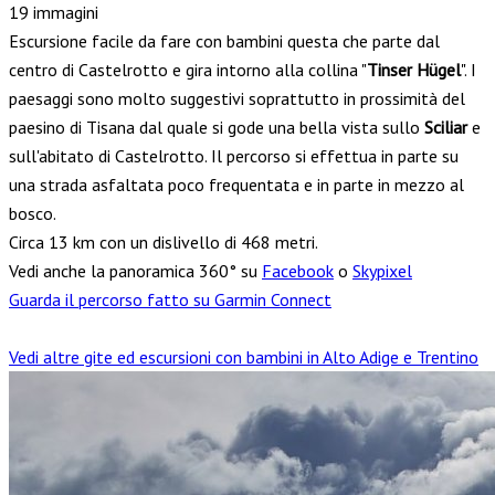
19 immagini
Escursione facile da fare con bambini questa che parte dal
centro di Castelrotto e gira intorno alla collina "
Tinser Hügel
". I
paesaggi sono molto suggestivi soprattutto in prossimità del
paesino di Tisana dal quale si gode una bella vista sullo
Sciliar
e
sull'abitato di Castelrotto. Il percorso si effettua in parte su
una strada asfaltata poco frequentata e in parte in mezzo al
bosco.
Circa 13 km con un dislivello di 468 metri.
Vedi anche la panoramica 360° su
Facebook
o
Skypixel
Guarda il percorso fatto su Garmin Connect
Vedi altre gite ed escursioni con bambini in Alto Adige e Trentino