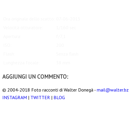
Scarica
Ora originale dello scatto:
07-06-2015
Velocità otturatore:
1/160 sec
Apertura:
f/7,1
ISO:
200
Flash:
Senza flash
Lunghezza focale:
38 mm
AGGIUNGI UN COMMENTO:
© 2004-2018 Foto racconti di Walter Donegà -
mail@walter.bz
INSTAGRAM
|
TWITTER
|
BLOG