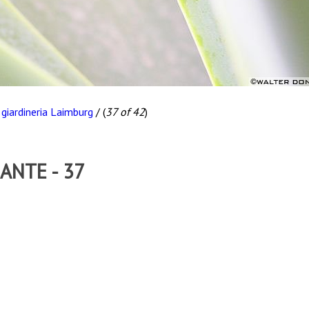
a giardineria Laimburg
/
(
37 of 42
)
IANTE - 37