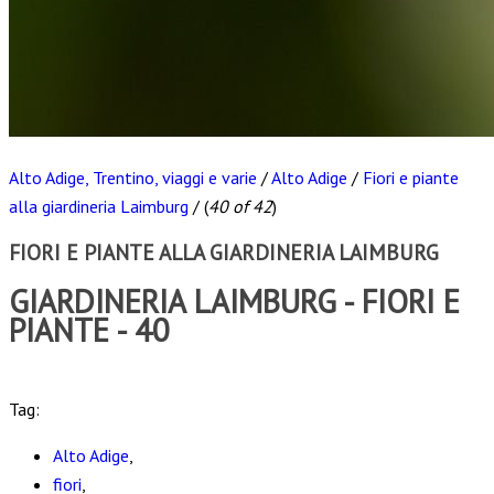
Alto Adige, Trentino, viaggi e varie
/
Alto Adige
/
Fiori e piante
alla giardineria Laimburg
/
(
40 of 42
)
FIORI E PIANTE ALLA GIARDINERIA LAIMBURG
GIARDINERIA LAIMBURG - FIORI E
PIANTE - 40
Scarica
Tag:
Alto Adige
,
fiori
,