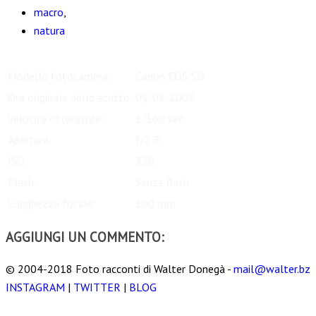
macro
,
natura
Modello fotocamera:
Canon EOS 5D
Ora originale dello scatto:
09-08-2007
Velocità otturatore:
1/160 sec
Apertura:
f/2,8
ISO:
320
Flash:
Senza flash
Lunghezza focale:
100 mm
AGGIUNGI UN COMMENTO:
© 2004-2018 Foto racconti di Walter Donegà -
mail@walter.bz
INSTAGRAM
|
TWITTER
|
BLOG