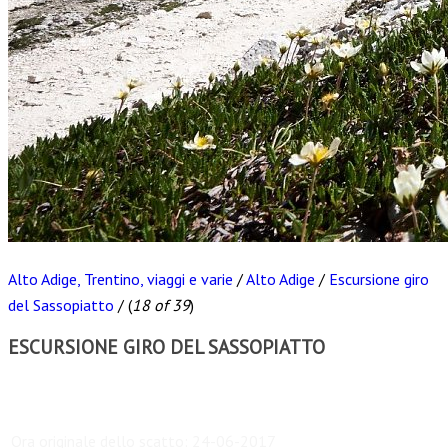
Alto Adige, Trentino, viaggi e varie
/
Alto Adige
/
Escursione giro
del Sassopiatto
/
(
18 of 39
)
ESCURSIONE GIRO DEL SASSOPIATTO
Scarica
Ora originale dello scatto:
24-06-2017