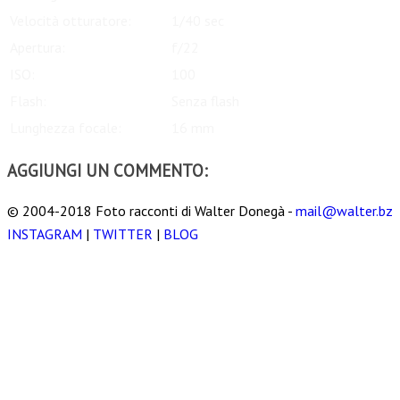
Velocità otturatore:
1/40 sec
Apertura:
f/22
ISO:
100
Flash:
Senza flash
Lunghezza focale:
16 mm
AGGIUNGI UN COMMENTO:
© 2004-2018 Foto racconti di Walter Donegà -
mail@walter.bz
INSTAGRAM
|
TWITTER
|
BLOG