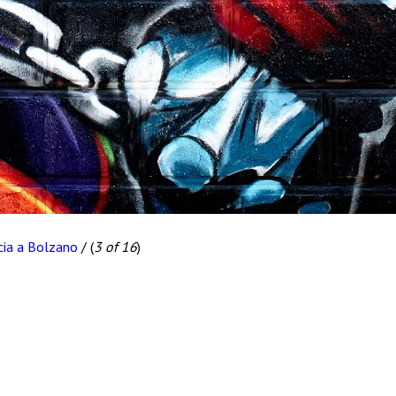
ncia a Bolzano
/
(
3 of 16
)