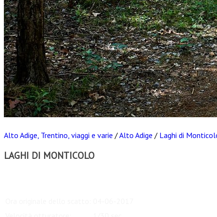
Alto Adige, Trentino, viaggi e varie
/
Alto Adige
/
Laghi di Monticol
LAGHI DI MONTICOLO
Scarica
Ora originale dello scatto:
04-06-2017
Velocità otturatore:
1/30 sec