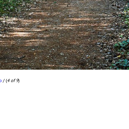
o
/
(
4 of 9
)