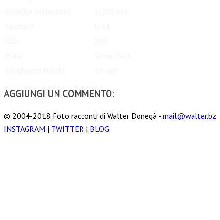
Velocità otturatore:
1/200 sec
Apertura:
f/7,1
ISO:
200
Flash:
Senza flash
Lunghezza focale:
19 mm
AGGIUNGI UN COMMENTO:
© 2004-2018 Foto racconti di Walter Donegà -
mail@walter.bz
INSTAGRAM
|
TWITTER
|
BLOG