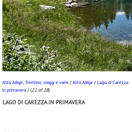
Alto Adige, Trentino, viaggi e varie
/
Alto Adige
/
Lago di Carezza
in primavera
/
(
22 of 28
)
LAGO DI CAREZZA IN PRIMAVERA
Scarica
Ora originale dello scatto:
28-06-2015