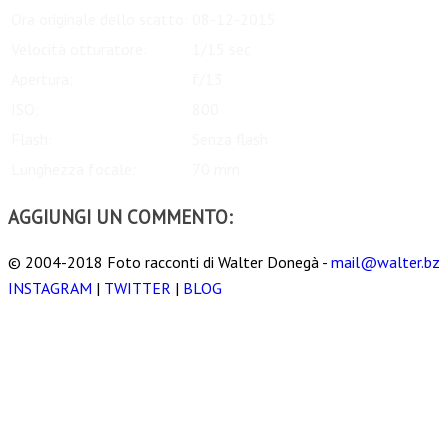
Ora originale dello scatto:
08-12-2015
Velocità otturatore:
1/15 sec
Apertura:
f/13
ISO:
800
Flash:
Senza flash
Lunghezza focale:
70 mm
AGGIUNGI UN COMMENTO:
© 2004-2018 Foto racconti di Walter Donegà -
mail@walter.bz
INSTAGRAM
|
TWITTER
|
BLOG