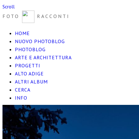
Scroll
FOTO
RACCONTI
HOME
NUOVO PHOTOBLOG
PHOTOBLOG
ARTE E ARCHITETTURA
PROGETTI
ALTO ADIGE
ALTRI ALBUM
CERCA
INFO