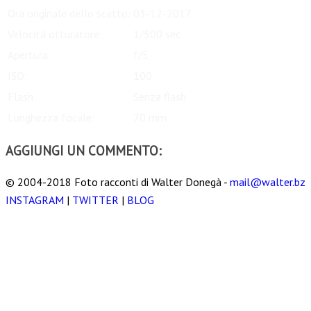
Ora originale dello scatto:
03-12-2017
Velocità otturatore:
1/500 sec
Apertura:
f/5
ISO:
100
Flash:
Senza flash
Lunghezza focale:
70 mm
AGGIUNGI UN COMMENTO:
© 2004-2018 Foto racconti di Walter Donegà -
mail@walter.bz
INSTAGRAM
|
TWITTER
|
BLOG