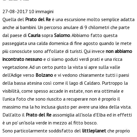
27-08-2017
10 immagini
Quella del
Prato del Re
è una escursione molto semplice adatta
anche ai bambini. Un percorso anulare di 9 chilometri che parte
dal paese di
Cauria
sopra
Salorno
. Abbiamo fatto questa
passeggiata una calda domenica di fine agosto quando le mete
più conosciute sono affollate di turisti. Qui invece
non abbiamo
incontrato nessuno
e ci siamo goduti verdi prati e una ricca
vegetazione. Ad un certo punto la vista si apre sulla valle
dell'Adige verso
Bolzano
e vi vedono chiaramente tutti i paesi
della bassa atesina così come il lago di Caldaro. Purtroppo la
visibilità, come spesso accade in estate, non era ottimale e
l'unica foto che sono riuscito a recuperare non è proprio il
massimo ma la ho inclusa giusto per avere una idea della vista.
Dall'alto il
Prato del Re
assomiglia all'isola d'Elba ed in effetti
è un po' un'isola verde in mezzo al fitto bosco.
Sono particolarmente soddisfatto del
littleplanet
che proprio