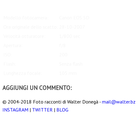
Modello fotocamera:
Canon EOS 5D
Ora originale dello scatto:
28-10-2007
Velocità otturatore:
1/800 sec
Apertura:
f/8
ISO:
200
Flash:
Senza flash
Lunghezza focale:
105 mm
AGGIUNGI UN COMMENTO:
© 2004-2018 Foto racconti di Walter Donegà -
mail@walter.bz
INSTAGRAM
|
TWITTER
|
BLOG