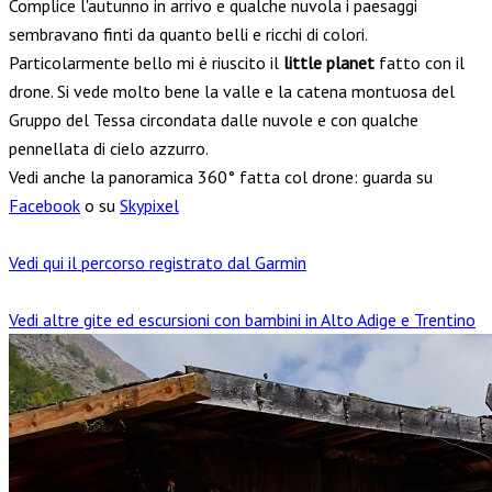
Complice l'autunno in arrivo e qualche nuvola i paesaggi
sembravano finti da quanto belli e ricchi di colori.
Particolarmente bello mi è riuscito il
little planet
fatto con il
drone. Si vede molto bene la valle e la catena montuosa del
Gruppo del Tessa circondata dalle nuvole e con qualche
pennellata di cielo azzurro.
Vedi anche la panoramica 360° fatta col drone: guarda su
Facebook
o su
Skypixel
Vedi qui il percorso registrato dal Garmin
Vedi altre gite ed escursioni con bambini in Alto Adige e Trentino