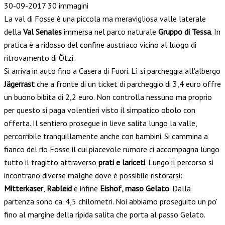
30-09-2017
30 immagini
La val di Fosse è una piccola ma meravigliosa valle laterale
della
Val Senales
immersa nel parco naturale
Gruppo di Tessa
. In
pratica è a ridosso del confine austriaco vicino al luogo di
ritrovamento di Ötzi.
Si arriva in auto fino a Casera di Fuori. Lì si parcheggia all'albergo
Jägerrast
che a fronte di un ticket di parcheggio di 3,4 euro offre
un buono bibita di 2,2 euro. Non controlla nessuno ma proprio
per questo si paga volentieri visto il simpatico obolo con
offerta. Il sentiero prosegue in lieve salita lungo la valle,
percorribile tranquillamente anche con bambini. Si cammina a
fianco del rio Fosse il cui piacevole rumore ci accompagna lungo
tutto il tragitto attraverso
prati e lariceti
. Lungo il percorso si
incontrano diverse malghe dove è possibile ristorarsi:
Mitterkaser
,
Rableid
e infine
Eishof, maso Gelato
. Dalla
partenza sono ca. 4,5 chilometri. Noi abbiamo proseguito un po'
fino al margine della ripida salita che porta al passo Gelato.