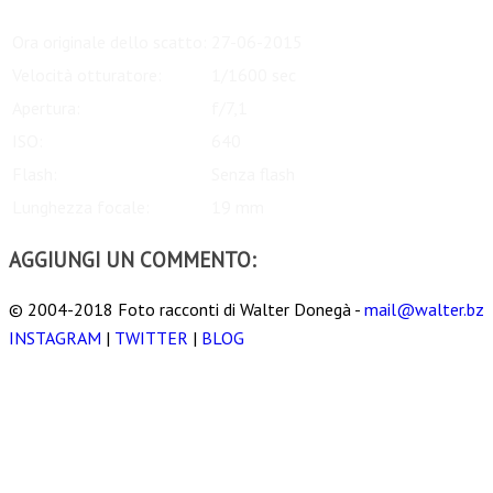
Ora originale dello scatto:
27-06-2015
Velocità otturatore:
1/1600 sec
Apertura:
f/7,1
ISO:
640
Flash:
Senza flash
Lunghezza focale:
19 mm
AGGIUNGI UN COMMENTO:
© 2004-2018 Foto racconti di Walter Donegà -
mail@walter.bz
INSTAGRAM
|
TWITTER
|
BLOG