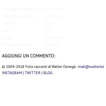
Ora originale dello scatto:
27-06-2015
Velocità otturatore:
1/125 sec
Apertura:
f/7,1
ISO:
200
Flash:
Senza flash
Lunghezza focale:
100 mm
AGGIUNGI UN COMMENTO:
© 2004-2018 Foto racconti di Walter Donegà -
mail@walter.bz
INSTAGRAM
|
TWITTER
|
BLOG