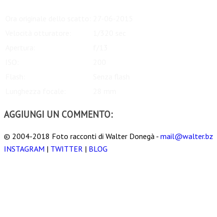
Ora originale dello scatto:
27-06-2015
Velocità otturatore:
1/320 sec
Apertura:
f/13
ISO:
200
Flash:
Senza flash
Lunghezza focale:
28 mm
AGGIUNGI UN COMMENTO:
© 2004-2018 Foto racconti di Walter Donegà -
mail@walter.bz
INSTAGRAM
|
TWITTER
|
BLOG