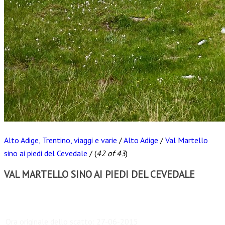
Alto Adige, Trentino, viaggi e varie
/
Alto Adige
/
Val Martello
sino ai piedi del Cevedale
/
(
42 of 43
)
VAL MARTELLO SINO AI PIEDI DEL CEVEDALE
Scarica
Ora originale dello scatto:
27-06-2015