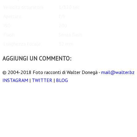
Velocità otturatore:
1/320 sec
Apertura:
f/5
ISO:
200
Flash:
Senza flash
Lunghezza focale:
32 mm
AGGIUNGI UN COMMENTO:
© 2004-2018 Foto racconti di Walter Donegà -
mail@walter.bz
INSTAGRAM
|
TWITTER
|
BLOG