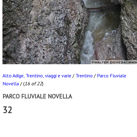
Alto Adige, Trentino, viaggi e varie
/
Trentino
/
Parco Fluviale
Novella
/
(
16 of 22
)
PARCO FLUVIALE NOVELLA
32
Scarica