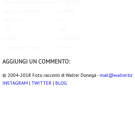
Ora originale dello scatto:
14-08-2013
Velocità otturatore:
1/40 sec
Apertura:
f/3,5
ISO:
1600
Flash:
Senza flash
Lunghezza focale:
28 mm
AGGIUNGI UN COMMENTO:
© 2004-2018 Foto racconti di Walter Donegà -
mail@walter.bz
INSTAGRAM
|
TWITTER
|
BLOG