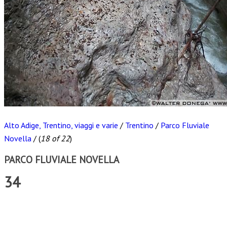
Alto Adige, Trentino, viaggi e varie
/
Trentino
/
Parco Fluviale
Novella
/
(
18 of 22
)
PARCO FLUVIALE NOVELLA
34
Scarica