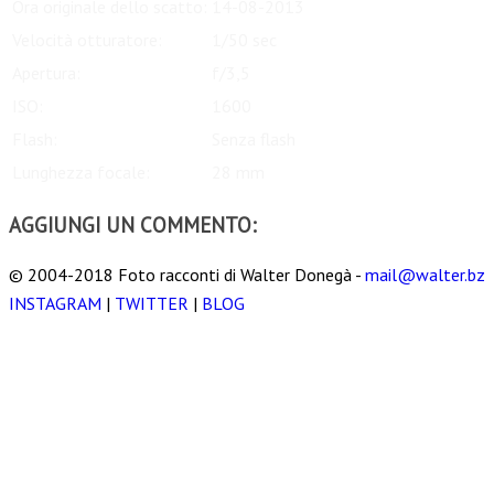
Ora originale dello scatto:
14-08-2013
Velocità otturatore:
1/50 sec
Apertura:
f/3,5
ISO:
1600
Flash:
Senza flash
Lunghezza focale:
28 mm
AGGIUNGI UN COMMENTO:
© 2004-2018 Foto racconti di Walter Donegà -
mail@walter.bz
INSTAGRAM
|
TWITTER
|
BLOG