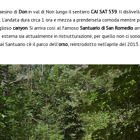
aesino di
Don
in val di Non lungo il sentiero
CAI SAT 539
. Il disliv
. L'andata dura circa 1 ora e mezza a prendersela comoda mentre per 
oglioso
canyon
. Si arriva così al famoso
Santuario di San Romedio
arr
te esterna sia attualmente in ristrutturazione, per quello non ci so
 Santuario c'è il parco dell'
orso
, reintrodotto nell'aprile del 2013