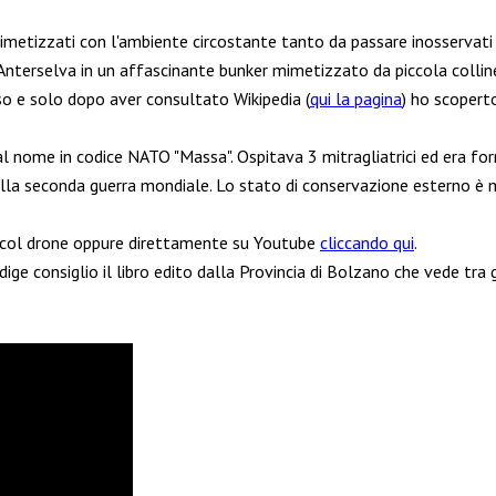
 mimetizzati con l'ambiente circostante tanto da passare inosservati
Anterselva in un affascinante bunker mimetizzato da piccola colline
so e solo dopo aver consultato Wikipedia (
qui la pagina
) ho scoperto
nome in codice NATO "Massa". Ospitava 3 mitragliatrici ed era forni
alla seconda guerra mondiale. Lo stato di conservazione esterno 
to col drone oppure direttamente su Youtube
cliccando qui
.
ige consiglio il libro edito dalla Provincia di Bolzano che vede tra