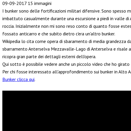
09-09-2017
15 immagini
I bunker sono delle fortificazioni militari difensive. Sono spesso
imbattuto casualmente durante una escursione a piedi in valle di 
roccia. Inizialmente non mi sono reso conto di quanto fosse este
fossato anticarro e che subito dietro c'era un'altro bunker.
Wikipedia lo cita come opera di sbaramento di media grandezza dal 
sbarramento Anterselva Mezzavalle-Lago di Anterselva e risale 
ricopra gran parte dei dettagli esterni dell'opera.
Qui sotto è possibile vedere anche un piccolo video che ho gira
Per chi fosse interessato all'approfondimento sui bunker in Alto Ad
Bunker clicca qui
.