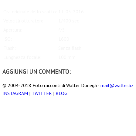
Ora originale dello scatto:
11-03-2016
Velocità otturatore:
1/400 sec
Apertura:
f/5
ISO:
1600
Flash:
Senza flash
Lunghezza focale:
100 mm
AGGIUNGI UN COMMENTO:
© 2004-2018 Foto racconti di Walter Donegà -
mail@walter.bz
INSTAGRAM
|
TWITTER
|
BLOG