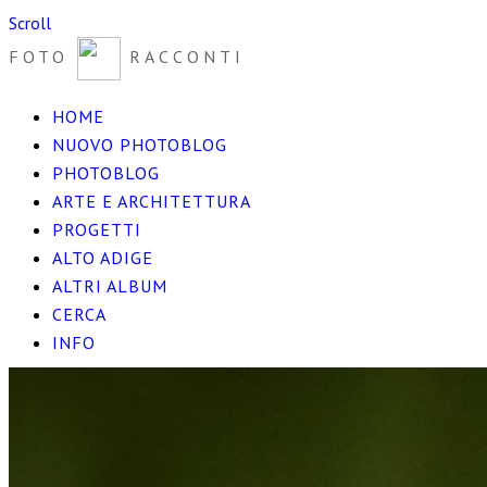
Scroll
FOTO
RACCONTI
HOME
NUOVO PHOTOBLOG
PHOTOBLOG
ARTE E ARCHITETTURA
PROGETTI
ALTO ADIGE
ALTRI ALBUM
CERCA
INFO