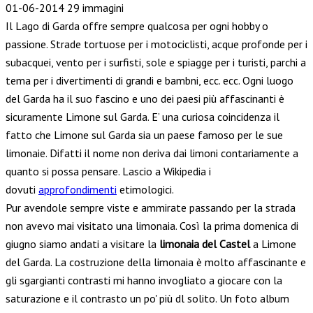
01-06-2014
29 immagini
Il Lago di Garda offre sempre qualcosa per ogni hobby o
passione. Strade tortuose per i motociclisti, acque profonde per i
subacquei, vento per i surfisti, sole e spiagge per i turisti, parchi a
tema per i divertimenti di grandi e bambni, ecc. ecc. Ogni luogo
del Garda ha il suo fascino e uno dei paesi più affascinanti è
sicuramente Limone sul Garda. E’ una curiosa coincidenza il
fatto che Limone sul Garda sia un paese famoso per le sue
limonaie. Difatti il nome non deriva dai limoni contariamente a
quanto si possa pensare. Lascio a Wikipedia i
dovuti
approfondimenti
etimologici.
Pur avendole sempre viste e ammirate passando per la strada
non avevo mai visitato una limonaia. Così la prima domenica di
giugno siamo andati a visitare la
limonaia del Castel
a Limone
del Garda. La costruzione della limonaia è molto affascinante e
gli sgargianti contrasti mi hanno invogliato a giocare con la
saturazione e il contrasto un po' più dl solito. Un foto album