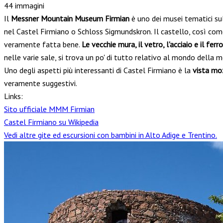
44 immagini
Il
Messner Mountain Museum Firmian
è uno dei musei tematici su
nel Castel Firmiano o Schloss Sigmundskron. Il castello, così com
veramente fatta bene.
Le vecchie mura, il vetro, l'acciaio e il ferro
nelle varie sale, si trova un po' di tutto relativo al mondo della
Uno degli aspetti più interessanti di Castel Firmiano è la
vista mo
veramente suggestivi.
Links:
Sito ufficiale MMM Firmian
Castel Firmiano su Wikipedia
Vedi altre gite ed escursioni con bambini in Alto Adige e Trentino.