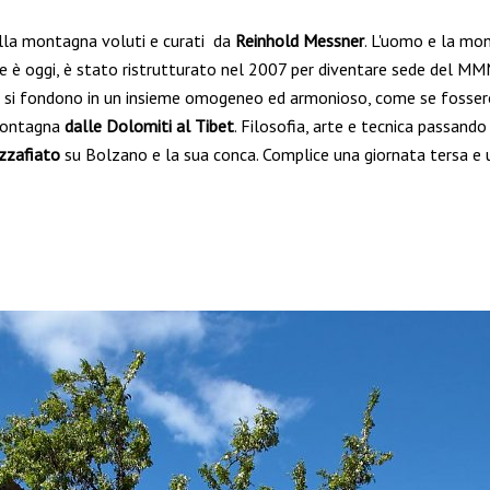
lla montagna voluti e curati da
Reinhold Messner
. L'uomo e la mo
e è oggi, è stato ristrutturato nel 2007 per diventare sede del MMM
si fondono in un insieme omogeneo ed armonioso, come se fossero v
 montagna
dalle Dolomiti al Tibet
. Filosofia, arte e tecnica passando 
zzafiato
su Bolzano e la sua conca. Complice una giornata tersa e u