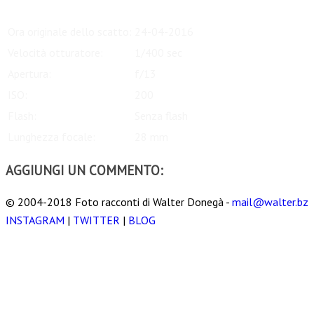
Ora originale dello scatto:
24-04-2016
Velocità otturatore:
1/400 sec
Apertura:
f/13
ISO:
200
Flash:
Senza flash
Lunghezza focale:
28 mm
AGGIUNGI UN COMMENTO:
© 2004-2018 Foto racconti di Walter Donegà -
mail@walter.bz
INSTAGRAM
|
TWITTER
|
BLOG