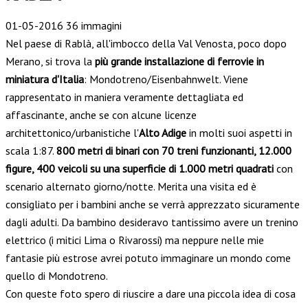
01-05-2016
36 immagini
Nel paese di Rablà, all'imbocco della Val Venosta, poco dopo
Merano, si trova la
più grande installazione di ferrovie in
miniatura d'Italia
: Mondotreno/Eisenbahnwelt. Viene
rappresentato in maniera veramente dettagliata ed
affascinante, anche se con alcune licenze
architettonico/urbanistiche l'
Alto Adige
in molti suoi aspetti in
scala 1:87.
800 metri di binari con 70 treni funzionanti, 12.000
figure, 400 veicoli su una superficie di 1.000 metri quadrati
con
scenario alternato giorno/notte. Merita una visita ed è
consigliato per i bambini anche se verrà apprezzato sicuramente
dagli adulti. Da bambino desideravo tantissimo avere un trenino
elettrico (i mitici Lima o Rivarossi) ma neppure nelle mie
fantasie più estrose avrei potuto immaginare un mondo come
quello di Mondotreno.
Con queste foto spero di riuscire a dare una piccola idea di cosa