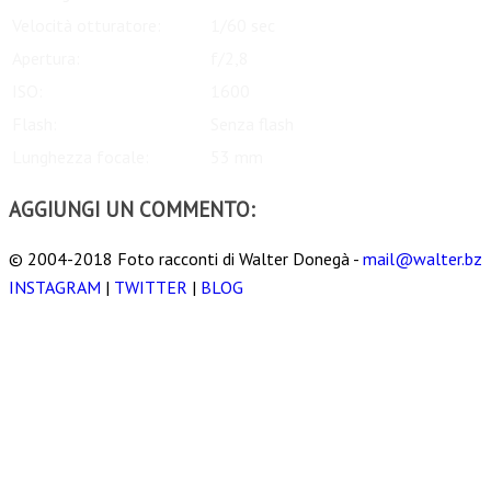
Velocità otturatore:
1/60 sec
Apertura:
f/2,8
ISO:
1600
Flash:
Senza flash
Lunghezza focale:
53 mm
AGGIUNGI UN COMMENTO:
© 2004-2018 Foto racconti di Walter Donegà -
mail@walter.bz
INSTAGRAM
|
TWITTER
|
BLOG