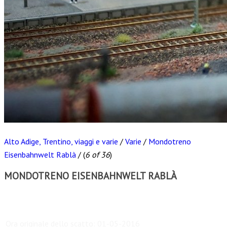
Alto Adige, Trentino, viaggi e varie
/
Varie
/
Mondotreno
Eisenbahnwelt Rablà
/
(
6 of 36
)
MONDOTRENO EISENBAHNWELT RABLÀ
Scarica
Ora originale dello scatto:
01-05-2016