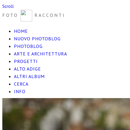
Scroll
FOTO
RACCONTI
HOME
NUOVO PHOTOBLOG
PHOTOBLOG
ARTE E ARCHITETTURA
PROGETTI
ALTO ADIGE
ALTRI ALBUM
CERCA
INFO