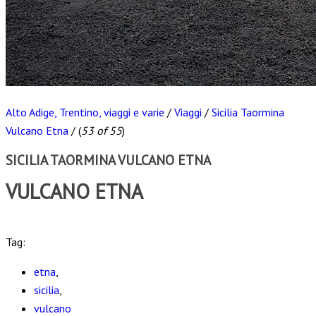
Alto Adige, Trentino, viaggi e varie
/
Viaggi
/
Sicilia Taormina
Vulcano Etna
/
(
53 of 55
)
SICILIA TAORMINA VULCANO ETNA
VULCANO ETNA
Scarica
Tag:
etna
,
sicilia
,
vulcano