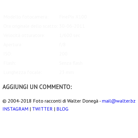
Modello fotocamera:
FinePix X100
Ora originale dello scatto:
30-06-2011
Velocità otturatore:
1/600 sec
Apertura:
f/8
ISO:
200
Flash:
Senza flash
Lunghezza focale:
23 mm
AGGIUNGI UN COMMENTO:
© 2004-2018 Foto racconti di Walter Donegà -
mail@walter.bz
INSTAGRAM
|
TWITTER
|
BLOG